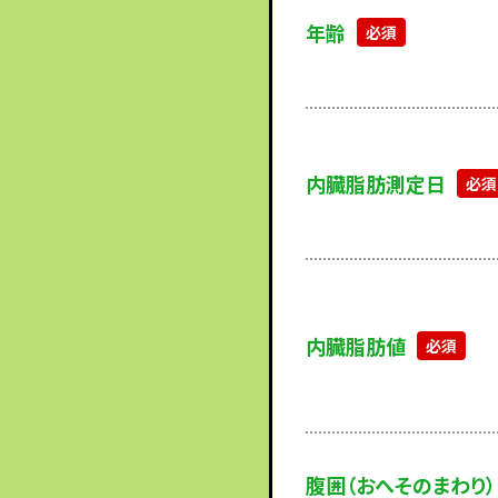
年齢
内臓脂肪測定日
内臓脂肪値
腹囲（おへそのまわり）